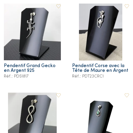
Pendentif Grand Gecko
Pendentif Corse avec la
en Argent 925
Tête de Maure en Argent
Réf.: PDS1817
Réf.: PDT23CRC1