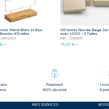
ntoir Métal Blanc et Bois
100 boîtes Nacrée Beige Do
Boucles d'Oreilles
avec LOGO - 3 Tailles
: CMDQ303
Réf.: CDNDE31
 €
75,00 €
HT
HT
 ans
Paiement
Livra
ence
100% sécurisé
à par
MES SERVICES
NOUS