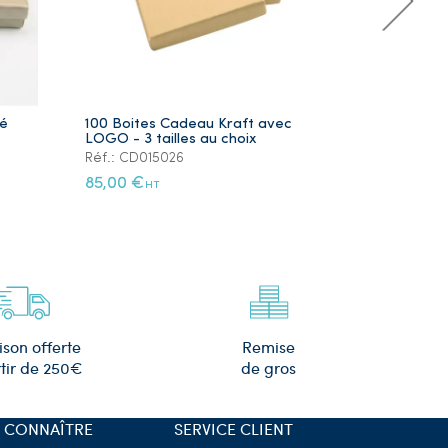
ré
100 Boites Cadeau Kraft avec
Lot de 5 Ye
LOGO - 3 tailles au choix
Plaqué Or
Réf.: CD015026
Réf.: PS105
85,00 €
12,00 €
HT
HT
Remise
ison offerte
de gros
tir de 250€
 CONNAÎTRE
SERVICE CLIENT