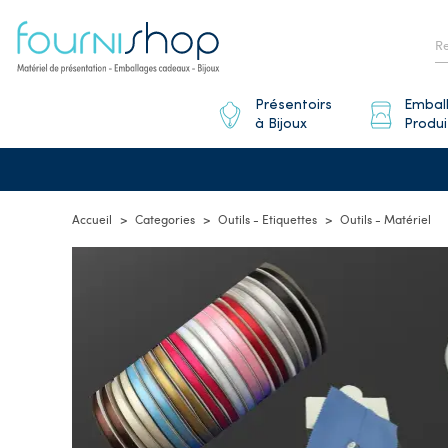
Présentoirs
Embal
à Bijoux
Produi
Accueil
Categories
Outils - Etiquettes
Outils - Matériel