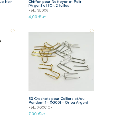
ue Noir
Chiffon pour Nettoyer et Polir
l'Argent et l'Or. 2 tailles
Réf.: SB006
4,00 €
HT
50 Crochets pour Colliers et/ou
Pendentif - XG001 - Or ou Argent
Réf.: XG001OR
7,00 €
HT