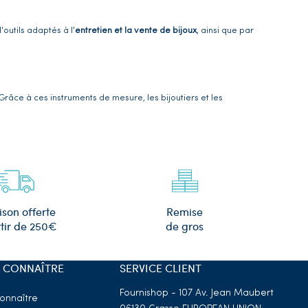
outils adaptés à l'
entretien et la vente de bijoux
, ainsi que par
 Grâce à ces instruments de mesure, les bijoutiers et les
uses références d'étiquettes pratiques et esthétiques, qui
 plastifiées avec les mentions or, argent ou plaqué or.
rs
Remise
ison offerte
de gros
tir de 250€
t aussi des
Outils d’entretien et vente de bijoux
. Nous proposons
 CONNAÎTRE
SERVICE CLIENT
Fournishop - 107 Av. Jean Maubert
onnaître
iales bijoux
, ainsi que des
produits nettoyants
adaptés à tous