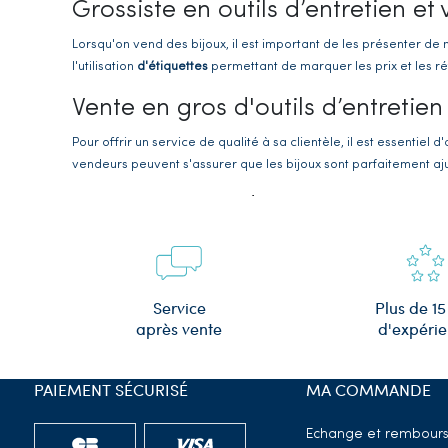
Grossiste en outils d’entretien et
Lorsqu'on vend des bijoux, il est important de les présenter de 
l'utilisation
d'étiquettes
permettant de marquer les prix et les r
Vente en gros d'outils d’entretie
Pour offrir un service de qualité à sa clientèle, il est essentiel d
vendeurs peuvent s'assurer que les bijoux sont parfaitement ajust
Des étiquettes de marquage prati
Les
étiquettes de marquage
sont indispensables pour marquer l
s'adaptent à tous les types de bijoux. Nos
modèles d'étiquettes
Grossiste en gants de manipulati
Plus de 15
Service
d'expéri
après vente
Les
gants pour manipulation de bijoux
sont très utiles pour évit
donc des
gants en tissus coton ou synthétique
, qui garantissen
PAIEMENT SÉCURISÉ
MA COMMANDE
Fournisseur de produits pour le 
Echange et rembour
Le
nettoyage des bijoux
est aussi essentiel pour leur entretien