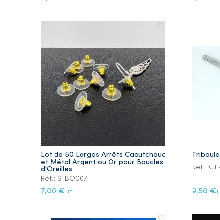
Lot de 50 Larges Arrêts Caoutchouc
Triboul
et Métal Argent ou Or pour Boucles
Réf.: CT
d'Oreilles
Réf.: STBO007
7,00 €
9,50 €
HT