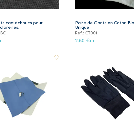
ets caoutchoucs pour
Paire de Gants en Coton Bla
d'oreilles.
Unique
THBO
Réf.: GT001
2,50 €
T
HT