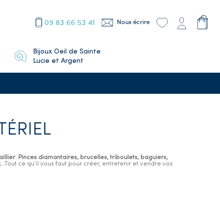
09 83 66 53 41
Nous écrire
Bijoux Oeil de Sainte
Lucie et Argent
TÉRIEL
illier
.
Pinces diamantaires, brucelles, triboulets, baguiers,
x
...Tout ce qu'il vous faut pour créer, entretenir et vendre vos