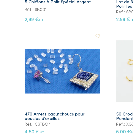
5 Chiffons à Polir Spécial Argent .
Lot de 3
Polir le
Réf.: SB001
Réf.: SB
2,99 €
2,99 €
HT
H
470 Arrets caoutchoucs pour
50 Croch
boucles d'oreilles.
Pendent
Réf.: CSTBO4
Réf.: XG
4,50 €
5,00 €
HT