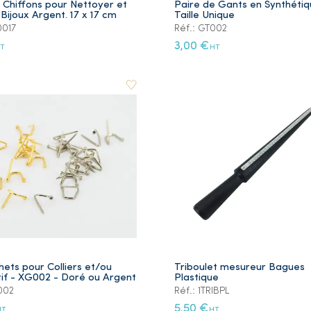
 Chiffons pour Nettoyer et
Paire de Gants en Synthétiq
s Bijoux Argent. 17 x 17 cm
Taille Unique
0017
Réf.: GT002
3,00 €
T
HT
ets pour Colliers et/ou
Triboulet mesureur Bagues
if - XG002 - Doré ou Argent
Plastique
002
Réf.: 1TRIBPL
5,50 €
HT
HT