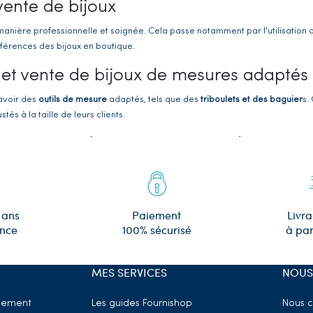
 vente de bijoux
manière professionnelle et soignée. Cela passe notamment par l'utilisation d'
éférences des bijoux en boutique.
n et vente de bijoux de mesures adaptés
'avoir des
outils de mesure
adaptés, tels que des
triboulets et des baguier
s.
és à la taille de leurs clients.
ques pour bijoutiers et revendeurs
es prix et les références des bijoux en boutique. Nous proposons de nombre
prix se déclinent en
papier cartonné avec ficelles, en cubes pour vitrines ou
on de bijoux pour bijoutiers et revendeu
 ans
Paiement
Livra
ence
100% sécurisé
à par
er les traces de doigts sur les bijoux, qui peuvent altérer leur aspect. Ce son
t une manipulation délicate et respectueuse des bijoux.
MES SERVICES
NOUS
nettoyage et le rangement des bijoux
sement
Les guides Fournishop
Nous c
. Nous proposons différentes références de
chamoisines
et de
lingettes spéc