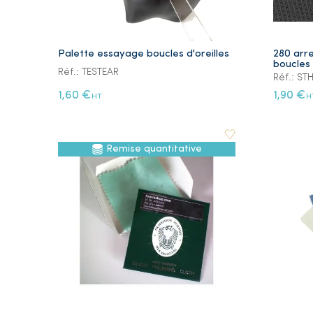
Palette essayage boucles d'oreilles
280 arr
boucles 
Réf.: TESTEAR
Réf.: S
1,60 €
1,90 €
HT
H
Remise quantitative