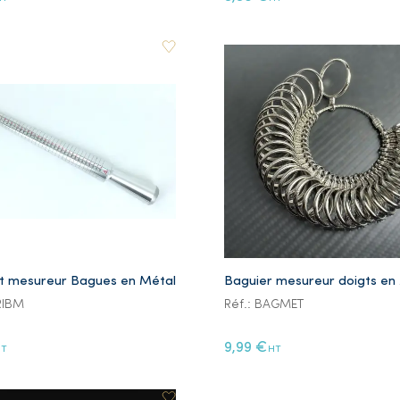
et mesureur Bagues en Métal
Baguier mesureur doigts en
RIBM
Réf.: BAGMET
9,99 €
HT
HT