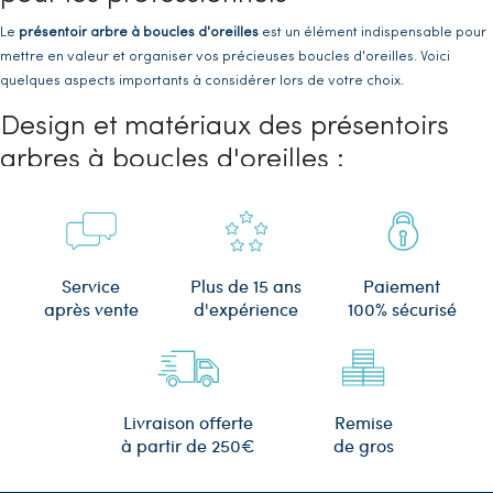
Le
présentoir arbre à boucles d'oreilles
est un élément indispensable pour
mettre en valeur et organiser vos précieuses boucles d'oreilles. Voici
quelques aspects importants à considérer lors de votre choix.
Design et matériaux des présentoirs
arbres à boucles d'oreilles :
D'abord, il existe une variété de ce type de matériau tels que le métal, le
bois ou le plastique. Le
présentoir arbre à boucle d'oreilles en métal
apporte par exemple une touche d'élégance et de modernité. Par ailleurs,
le modèle de
présentoir arbre à boucle d'oreilles en bois
offre un aspect
Plus de 15 ans
Service
Paiement
plus naturel et chaleureux. En outre, les designs varient également, allant
d'expérience
après vente
100% sécurisé
des formes minimalistes aux créations plus artistiques.
Capacité et dimensions des présentoirs
arbres à boucles d'oreilles :
Remise
Livraison offerte
Il est important de choisir un
présentoir à bijoux
adapté à votre collection
de gros
à partir de 250€
de
boucles d'oreilles
. D'autant plus que certains modèles peuvent accueillir
un grand nombre de paires. D'autres sont conçus pour un usage plus