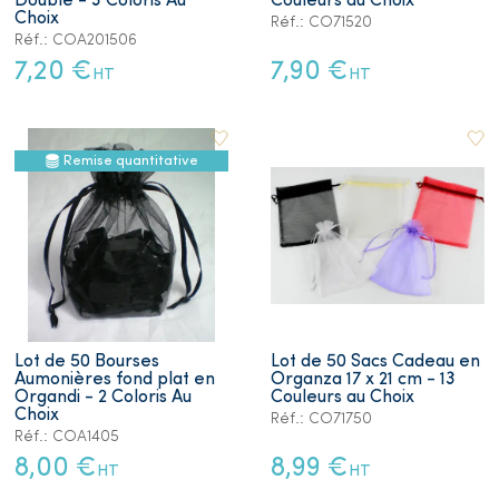
Double - 3 Coloris Au
Couleurs au Choix
Choix
Réf.: CO71520
Réf.: COA201506
7,20 €
7,90 €
HT
HT
Remise quantitative
Lot de 50 Bourses
Lot de 50 Sacs Cadeau en
Aumonières fond plat en
Organza 17 x 21 cm - 13
Organdi - 2 Coloris Au
Couleurs au Choix
Choix
Réf.: CO71750
Réf.: COA1405
8,00 €
8,99 €
HT
HT