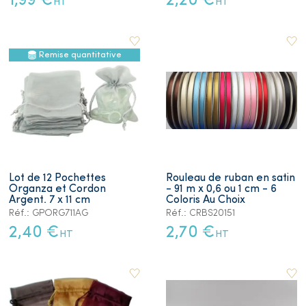
1,99 €
2,20 €
HT
HT
Remise quantitative
Lot de 12 Pochettes
Rouleau de ruban en satin
Organza et Cordon
- 91 m x 0,6 ou 1 cm - 6
Argent. 7 x 11 cm
Coloris Au Choix
Réf.: GPORG711AG
Réf.: CRBS20151
2,40 €
2,70 €
HT
HT