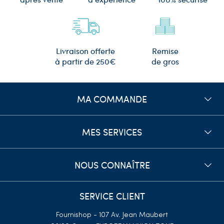
présentation.
Pochette bijoux organza
personnalisable
Remise
Livraison offerte
Aussi, il est possible de
personnaliser vos pochettes organza/organdi
avec
de gros
à partir de 250€
votre logo
sur demande. Cette option est parfaite pour renforcer l'image
de votre entreprise et apporter un vrai plus à vos clients.
Une large gamme de pochettes
MA COMMANDE
organza organdi pour bijoutiers et
autres commerçants
MES SERVICES
Grâce à la variété de tailles et de qualités disponibles, vous trouverez
forcément la
pochette organza/organdi à bijoux
qui convient à vos
NOUS CONNAÎTRE
besoins. Que vous cherchiez une petite pochette pour un bijou délicat ou
un grand gabarit pour un objet un peu plus volumineux, il y a une solution
pour vous.
SERVICE CLIENT
En outre, la gamme de
pochettes sacs en organza/organdi à bijoux
est
Fournishop - 107 Av. Jean Maubert
disponible dans une variété de couleurs. Vous pouvez ainsi choisir la