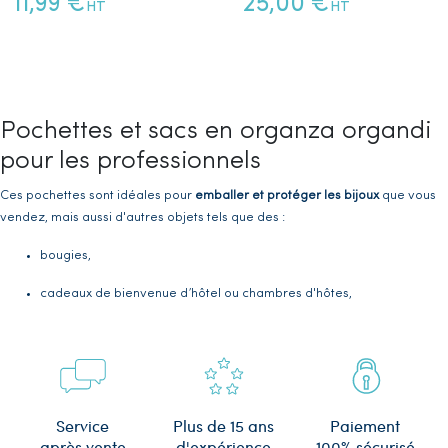
11,99 €
25,00 €
HT
HT
Pochettes et sacs en organza organdi
pour les professionnels
Ces pochettes sont idéales pour
emballer et protéger les bijoux
que vous
vendez, mais aussi d'autres objets tels que des :
bougies,
cadeaux de bienvenue
d’hôtel ou chambres d'hôtes,
petits appareils électroniques,
produits cosmétiques...
Le
tissu organza/organdi
, léger et transparent, laisse entrevoir l'objet à
Plus de 15 ans
Service
Paiement
l'intérieur. Ainsi, cela ajoute une touche d'élégance et de mystère à votre
d'expérience
après vente
100% sécurisé