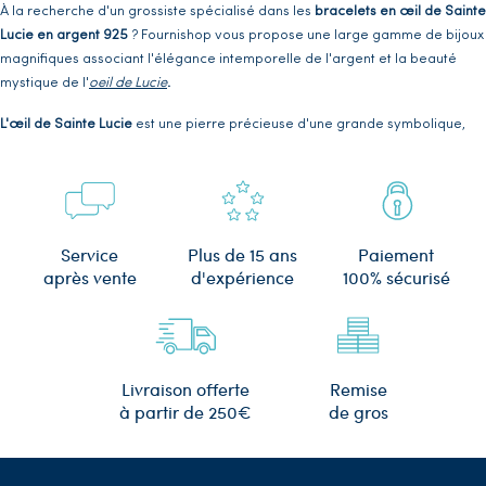
À la recherche d'un grossiste spécialisé dans les
bracelets en œil de Sainte
Lucie en argent 925
? Fournishop vous propose une large gamme de bijoux
magnifiques associant l'élégance intemporelle de l'argent et la beauté
mystique de l'
oeil de Lucie
.
L'œil de Sainte Lucie
est une pierre précieuse d'une grande symbolique,
réputée pour porter chance, protection et bonheur. Associée à l'argent,
elle crée des bijoux uniques et captivants qui ajoutent une touche de
sophistication à toutes vos tenues.
Fournishop, grossiste de bracelets oeil de Sainte Lucie en argent 925
,
Plus de 15 ans
Service
Paiement
s'engage à vous offrir des bijoux de haute qualité, fabriqués avec des
d'expérience
après vente
100% sécurisé
matériaux authentiques et soigneusement sélectionnés. Nos créations
allient un design raffiné à des finitions impeccables, garantissant ainsi des
bijoux durables et éblouissants.
Remise
Livraison offerte
de gros
à partir de 250€
Le bracelet, un bijou de la gamme Oeil
de Sainte Lucie