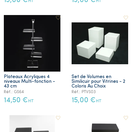
13,00 €
13,00 €
HT
HT
Plateaux Acryliques 4
Set de Volumes en
niveaux Multi-fonction -
Similicuir pour Vitrines - 2
43 cm
Coloris Au Choix
Réf.: GS64
Réf.: PTVS03
14,50 €
15,00 €
HT
HT