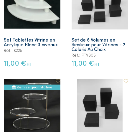
Set Tablettes Vitrine en
Set de 6 Volumes en
Acrylique Blanc 3 niveaux
Similicuir pour Vitrines - 2
Coloris Au Choix
Réf.: K225
Réf.: PTVS05
11,00 €
11,00 €
HT
HT
Remise quantitative