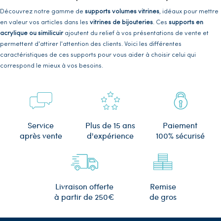
Découvrez notre gamme de
supports volumes vitrines
, idéaux pour mettre
en valeur vos articles dans les
vitrines de bijouteries
. Ces
supports en
acrylique ou similicuir
ajoutent du relief à vos présentations de vente et
permettent d'attirer l'attention des clients. Voici les différentes
caractéristiques de ces supports pour vous aider à choisir celui qui
correspond le mieux à vos besoins.
Supports volumes pour vitrine : une
grande variété de tailles et de formes
pour s'adapter à vos besoins
Plus de 15 ans
Service
Paiement
Les
supports volumes vitrines
sont disponibles en différentes tailles, formes
d'expérience
après vente
100% sécurisé
et matériaux, afin de répondre aux exigences de chaque univers,
notamment les bijoux. Ainsi, vous pourrez trouver le support adapté à vos
articles et créer des présentations uniques et personnalisées.
Supports volumes vitrine en acrylique
Remise
Livraison offerte
de gros
à partir de 250€
ou similicuir pour un rendu impeccable
En ce qui concerne les matériaux, les
supports volumes vitrines
sont