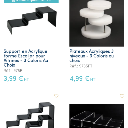
Remise quantitative
Support en Acrylique
Plateaux Acryliques 3
forme Escalier pour
niveaux - 3 Coloris au
Vitrines - 3 Coloris Au
choix
Choix
Réf.: 9735PT
Réf.: 975B
3,99 €
4,99 €
HT
HT