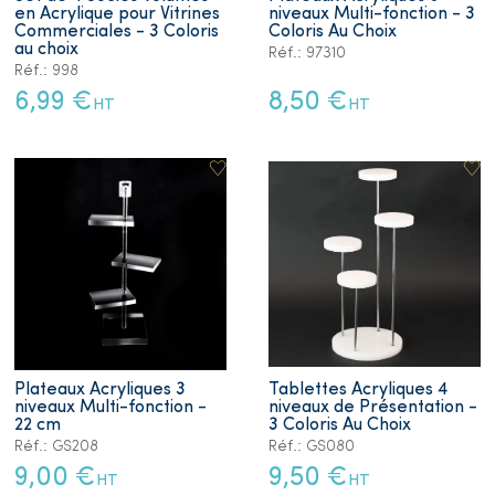
en Acrylique pour Vitrines
niveaux Multi-fonction - 3
Commerciales - 3 Coloris
Coloris Au Choix
au choix
Réf.: 97310
Réf.: 998
6,99 €
8,50 €
HT
HT
Plateaux Acryliques 3
Tablettes Acryliques 4
niveaux Multi-fonction -
niveaux de Présentation -
22 cm
3 Coloris Au Choix
Réf.: GS208
Réf.: GS080
9,00 €
9,50 €
HT
HT