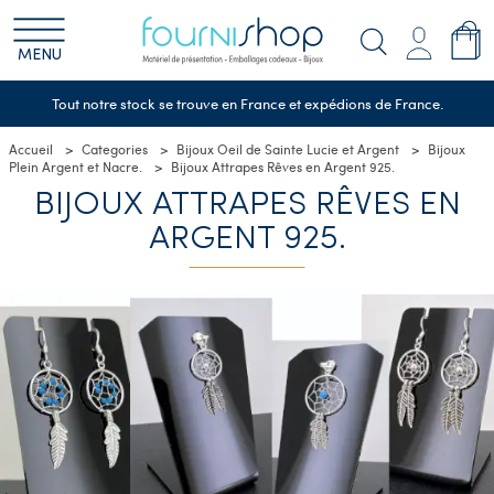
MENU
Tout notre stock se trouve en France et expédions de France.
Accueil
Categories
Bijoux Oeil de Sainte Lucie et Argent
Bijoux
Plein Argent et Nacre.
Bijoux Attrapes Rêves en Argent 925.
BIJOUX ATTRAPES RÊVES EN
ARGENT 925.