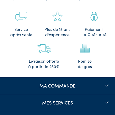
protection et le filtrage des rêves. Associés à l'
argent 925
, ces bijoux
acquièrent une beauté unique et une signification spirituelle profonde.
Vente en gros de bijoux attrapes rêves
en argent 925 pour détaillants
Plus de 15 ans
Service
Paiement
d'expérience
après vente
100% sécurisé
Notre collection de
bijoux attrape-rêves en argent 925
est conçue pour
ravir les amateurs de bijoux fins et spirituels. Nous proposons une variété
de pièces, notamment des
colliers, des bracelets et des boucles d'oreilles,
ornées de délicats
attrape-rêves
en argent.
Remise
Livraison offerte
Chaque bijou est minutieusement fabriqué par nos artisans expérimentés,
de gros
à partir de 250€
qui accordent une grande attention aux détails et à la qualité des
matériaux.
L'argent 925
utilisé dans nos bijoux assure une brillance durable
et une résistance aux ternissements, garantissant ainsi des
pièces durables
MA COMMANDE
et éclatantes.
Fournisseur de bijoux attrape-rêves en
MES SERVICES
argent 925 pas cher
En tant que grossiste, nous nous engageons à vous offrir des
bijoux