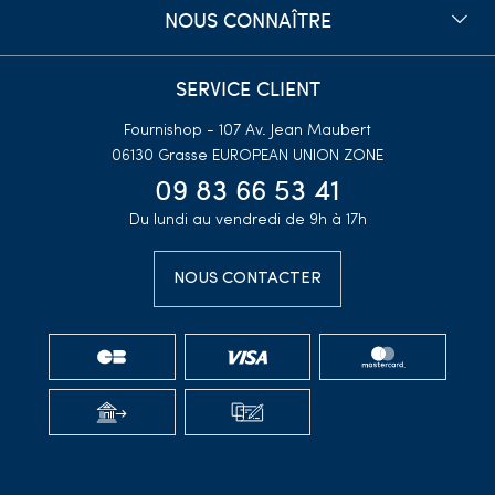
NOUS CONNAÎTRE
attrape-rêves en argent 925
d'une qualité supérieure, associés à des tarifs
compétitifs et un service client attentionné. Nous comprenons l'importance
de satisfaire les besoins spécifiques de nos clients professionnels, que vous
SERVICE CLIENT
soyez un détaillant ou un revendeur.
Fournishop - 107 Av. Jean Maubert
N'attendez plus pour enrichir votre offre avec nos magnifiques
bijoux
06130 Grasse
EUROPEAN UNION ZONE
attrape-rêves en argent 925
. Contactez-nous dès aujourd'hui pour
09 83 66 53 41
découvrir notre collection et offrez à vos clients des bijoux spirituels et
élégants qui captiveront leur imagination et ajouteront une touche de
Du lundi au vendredi de 9h à 17h
mystère à leurs tenues.
NOUS CONTACTER