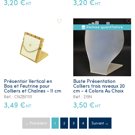
3,20 €
3,20 €
HT
HT
Remise quantitative
Présentoir Vertical en
Buste Présentation
Bois et Feutrine pour
Colliers trois niveaux 20
Colliers et Chaînes - 11 cm
cm - 4 Coloris Au Choix
Réf.: CNZBF1111
Réf.: 219N
3,49 €
3,50 €
HT
HT
← Précédent
1
2
3
4
Suivant →