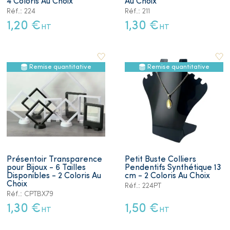
4 Coloris Au Choix
Au Choix
Réf.: 224
Réf.: 211
1,20 €
1,30 €
HT
HT
Remise quantitative
Remise quantitative
Présentoir Transparence
Petit Buste Colliers
pour Bijoux - 6 Tailles
Pendentifs Synthétique 13
Disponibles - 2 Coloris Au
cm - 2 Coloris Au Choix
Choix
Réf.: 224PT
Réf.: CPTBX79
1,30 €
1,50 €
HT
HT