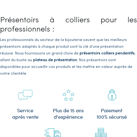
Présentoirs à colliers pour les
professionnels :
Les professionnels du secteur de la bijouterie savent que les meilleurs
présentoirs adaptés à chaque produit sont la clé d'une présentation
réussie. Nous fournissons un grand choix de
présentoirs colliers pendentifs
,
allant du buste au
plateau de présentation
. Nos présentoirs sont
disponibles pour accueillir vos produits et les mettre en valeur auprès de
votre clientèle.
Il existe plusieurs formes de présentoirs, à savoir :
Des petits
bustes pour présentation des colliers et des chaînes
Des
présentoirs pour 3 colliers chaînettes
Plus de 15 ans
Service
Paiement
d'expérience
après vente
100% sécurisé
Des
plateaux de présentation pour colliers, chaînes ou pendentifs
Des
présentoirs vitrine pour les pendentifs et les créoles