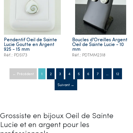
Pendentif Oeil de Sainte
Boucles d'Oreilles Argent
Lucie Goutte en Argent
Oeil de Sainte Lucie - 10
925 - 15 mm
mm
Réf.: PDS173
Réf.: PDTMM2318
← Précédent
1
2
3
4
5
6
7
…
12
Suivant →
Grossiste en bijoux Oeil de Sainte
Lucie et en argent pour les