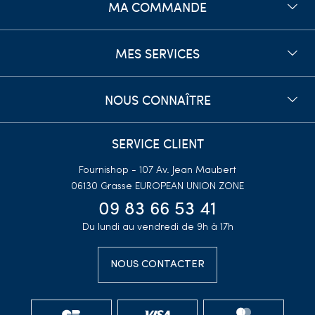
MA COMMANDE
Que vous soyez un
détaillant
, un
revendeur ou un professionnel de la
bijouterie
, nous pouvons répondre à vos besoins en matière de
bijoux en
œil de Sainte Lucie et argent
. Nous proposons une variété de styles,
MES SERVICES
comprenant des
colliers, des bracelets, des bagues et des boucles
d'oreilles
, tous ornés de
l'œil de Sainte Lucie
et méticuleusement conçus
pour mettre en valeur sa beauté naturelle.
NOUS CONNAÎTRE
Choisir ses bijoux oeil de Sainte Lucie
chez votre fournisseur Fournishop
SERVICE CLIENT
En choisissant Fournishop en tant que votre
grossiste en bijoux œil de
Fournishop - 107 Av. Jean Maubert
Sainte Lucie et argent
, vous bénéficiez non seulement d'une qualité
06130 Grasse
EUROPEAN UNION ZONE
supérieure, mais également de tarifs compétitifs et d'un service client
09 83 66 53 41
attentionné. Nous sommes là pour vous accompagner dans le choix des
Du lundi au vendredi de 9h à 17h
pièces qui conviennent le mieux à votre clientèle et à votre marché, et nous
sommes fiers de proposer des livraisons rapides et fiables.
NOUS CONTACTER
Ne laissez pas passer l'opportunité d'offrir à vos clients des bijoux uniques
et empreints de symbolisme. Contactez-nous dès aujourd'hui pour
découvrir notre collection de
bijoux en œil de Sainte Lucie et argent
et