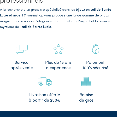
professionnels
À la recherche d'un grossiste spécialisé dans les
bijoux en œil de Sainte
Lucie
et
argent
? Fournishop vous propose une large gamme de bijoux
magnifiques associant l'élégance intemporelle de l'argent et la beauté
mystique de l'
œil de Sainte Lucie.
L'œil de Sainte Lucie
est une pierre précieuse d'une grande symbolique,
réputée pour porter chance, protection et bonheur. Associée à l'argent,
elle crée des bijoux uniques et captivants qui ajoutent une touche de
sophistication à toutes vos tenues.
Plus de 15 ans
Service
Paiement
Fournishop, grossiste de bijoux oeil de Sainte Lucie
, s'engage à vous offrir
d'expérience
après vente
100% sécurisé
des bijoux de haute qualité, fabriqués avec des matériaux authentiques et
soigneusement sélectionnés. Nos créations allient un design raffiné à des
finitions impeccables, garantissant ainsi des bijoux durables et
éblouissants.
Remise
Livraison offerte
Vente en gros de bijoux Oeil de Sainte
de gros
à partir de 250€
Lucie en Argent pour détaillant ou
professionnel de la bijouterie