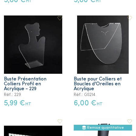
5,80 €
5,80 €
HT
HT
Buste Présentation
Buste pour Colliers et
Colliers Profil en
Boucles d'Oreilles en
Acrylique - 229
Acrylique
Réf.: 229
Réf.: GS214
5,99 €
6,00 €
HT
HT
Remise quantitative