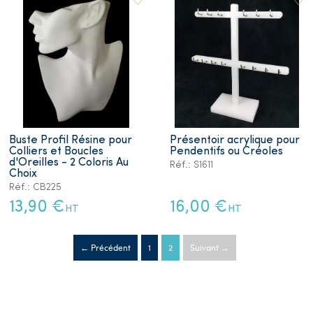
Buste Profil Résine pour
Présentoir acrylique pour
Colliers et Boucles
Pendentifs ou Créoles
d'Oreilles - 2 Coloris Au
Réf.: S1611
Choix
Réf.: CB225
13,90 €
16,00 €
HT
HT
← Précédent
1
2
Suivant →