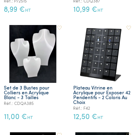
Réf.: P72515
Réf.: CDQ387
8,99 €
10,99 €
HT
HT
Set de 3 Bustes pour
Plateau Vitrine en
Colliers en Acrylique
Acrylique pour Exposer 42
Blanc - 3 Tailles
Pendentifs - 2 Coloris Au
Choix
Réf.: CDQA385
Réf.: F42
11,00 €
12,50 €
HT
HT