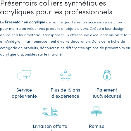
Présentoirs colliers synthétiques
acryliques pour les professionnels
Le
Présentoir en acrylique
de bonne qualité est un accessoire de choix
pour mettre en valeur vos produits et objets divers. Grâce à leur design
épuré et à leur matériau transparent, ils offrent une excellente visibilité tout
en s'intégrant harmonieusement à votre décoration. Dans cette fiche de
catégorie de produits, découvrez les différentes options de présentoirs en
acrylique disponibles sur le marché.
Les avantages des supports colliers
synthétiques acryliques
En effet, les
présentoirs en acrylique
présentent plusieurs avantages par
Plus de 15 ans
Service
Paiement
rapport aux autres matériaux. Tout d'abord, ils sont légers et résistants aux
d'expérience
après vente
100% sécurisé
chocs, ce qui les rend faciles à manipuler et à déplacer.
De plus, ils résistent aux rayures et ne se ternissent pas avec le temps.
Autrement dit, ils conserveront leur aspect neuf même après une utilisation
prolongée. En outre, ils sont faciles à nettoyer et à entretenir, ce qui en fait
Remise
Livraison offerte
un choix pratique pour les professionnels et les particuliers.