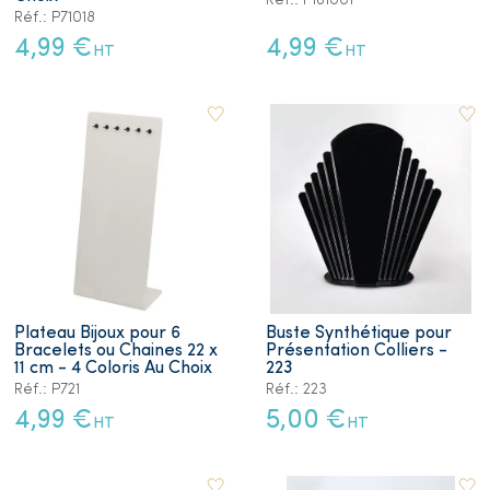
Réf.: P161001
Réf.: P71018
4,99 €
4,99 €
HT
HT
Plateau Bijoux pour 6
Buste Synthétique pour
Bracelets ou Chaines 22 x
Présentation Colliers -
11 cm - 4 Coloris Au Choix
223
Réf.: P721
Réf.: 223
4,99 €
5,00 €
HT
HT