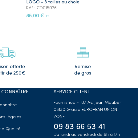
LOGO - 3 tailles au choix
Plaqué Or
Réf.: CD015026
Réf.: PS105
85,00 €
12,00 €
HT
HT
Remise
ison offerte
de gros
tir de 250€
 CONNAÎTRE
SERVICE CLIENT
Fournishop - 107 Av. Jean Maubert
onnaître
06130 Grasse
EUROPEAN UNION
ZONE
ns légales
09 83 66 53 41
ie Qualité
Du lundi au vendredi de 9h à 17h