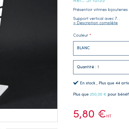
Réf.: SF16199
Présentoir vitrines bijouterie
Support vertical avec 7
…
> Description complète
Couleur
Quantité :
En stock
, Plus que
44
arti
Plus que
250,00 €
pour bénéf
5,80 €
HT