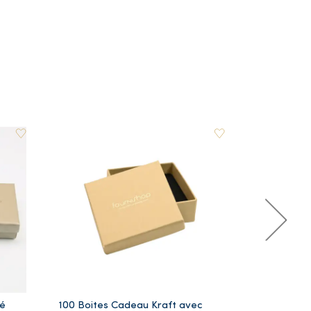
ré
100 Boites Cadeau Kraft avec
Lot de 5 Ye