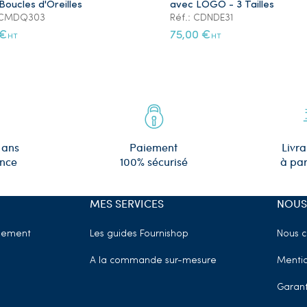
Boucles d'Oreilles
avec LOGO - 3 Tailles
: CMDQ303
Réf.: CDNDE31
 €
75,00 €
HT
HT
 ans
Paiement
Livra
ence
100% sécurisé
à par
MES SERVICES
NOUS
sement
Les guides Fournishop
Nous c
A la commande sur-mesure
Mentio
Garant