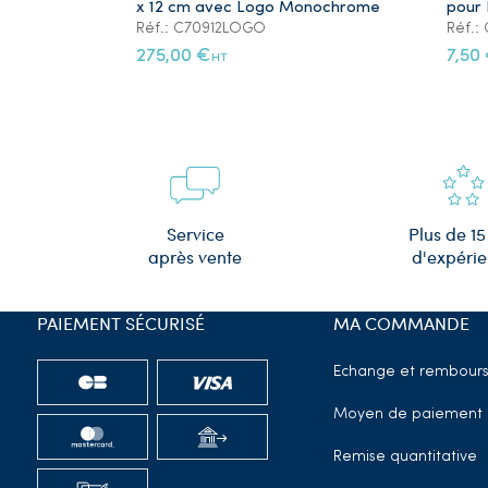
x 12 cm avec Logo Monochrome
pour 
Réf.: C70912LOGO
Réf.
275,00 €
7,50
HT
Plus de 15
Service
d'expéri
après vente
PAIEMENT SÉCURISÉ
MA COMMANDE
Echange et rembour
Moyen de paiement
Remise quantitative