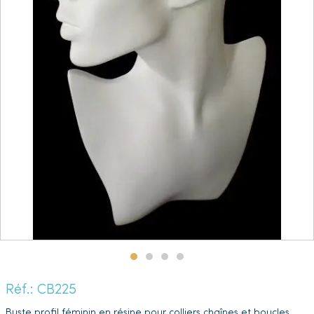
Réf.: CB225
Buste profil féminin en résine pour colliers chaînes et boucles