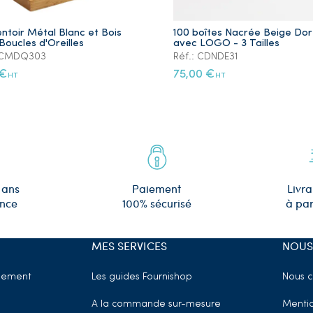
ntoir Métal Blanc et Bois
100 boîtes Nacrée Beige Do
Boucles d'Oreilles
avec LOGO - 3 Tailles
: CMDQ303
Réf.: CDNDE31
 €
75,00 €
HT
HT
 ans
Paiement
Livra
ence
100% sécurisé
à par
MES SERVICES
NOUS
sement
Les guides Fournishop
Nous c
A la commande sur-mesure
Mentio