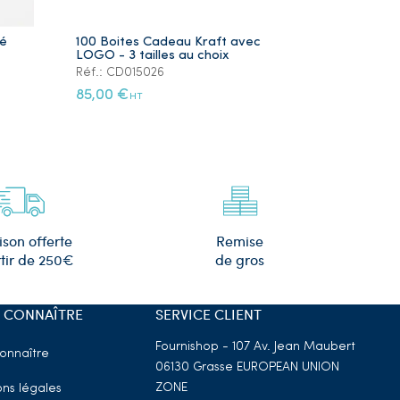
ré
100 Boites Cadeau Kraft avec
Lot de 5 Ye
LOGO - 3 tailles au choix
Plaqué Or
Réf.: CD015026
Réf.: PS105
85,00 €
12,00 €
HT
HT
Remise
ison offerte
de gros
tir de 250€
 CONNAÎTRE
SERVICE CLIENT
Fournishop - 107 Av. Jean Maubert
onnaître
06130 Grasse
EUROPEAN UNION
ZONE
ns légales