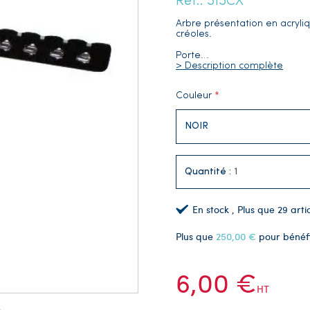
Réf.: 515CX
Arbre présentation en acryliq
créoles.
Porte
…
> Description complète
Couleur
Quantité :
En stock
, Plus que
29
artic
Plus que
250,00 €
pour bénéf
6,00 €
HT