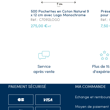
500 Pochettes en Coton Naturel 9
Prése
x 12 cm avec Logo Monochrome
pour 
Réf.: C70912LOGO
Réf.
275,00 €
7,50
HT
Plus de 15
Service
d'expéri
après vente
PAIEMENT SÉCURISÉ
MA COMMANDE
Echange et rembour
Moyen de paiement