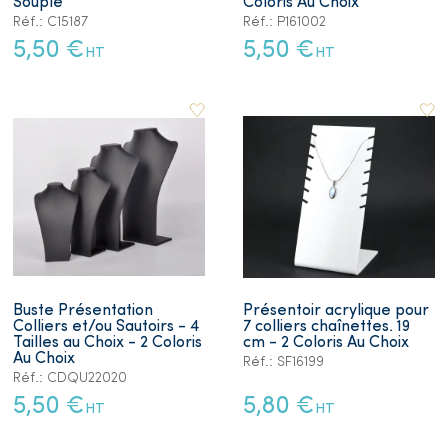
Souple
Coloris Au Choix
Réf.: C15187
Réf.: P161002
5,50 €
5,50 €
HT
HT
Buste Présentation
Présentoir acrylique pour
Colliers et/ou Sautoirs - 4
7 colliers chaînettes. 19
Tailles au Choix - 2 Coloris
cm - 2 Coloris Au Choix
Au Choix
Réf.: SF16199
Réf.: CDQU22020
5,50 €
5,80 €
HT
HT