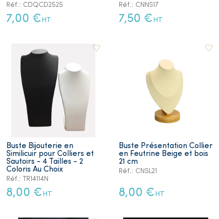
Réf.: CDQCD2525
Réf.: CNNS17
7,00 €
7,50 €
HT
HT
Buste Bijouterie en
Buste Présentation Collier
Similicuir pour Colliers et
en Feutrine Beige et bois
Sautoirs - 4 Tailles - 2
21 cm
Coloris Au Choix
Réf.: CNSL21
Réf.: TR14114N
8,00 €
8,00 €
HT
HT