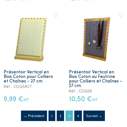
Présentoir Vertical en
Présentoir Vertical en
Bois Coton pour Colliers
Bois Coton ou Feutrine
et Chaînes - 27 cm
pour Colliers et Chaînes -
27 cm.
Réf.: CDQ58CT
Réf.: CDQ56
9,99 €
10,50 €
HT
HT
← Précédent
1
2
3
4
Suivant →