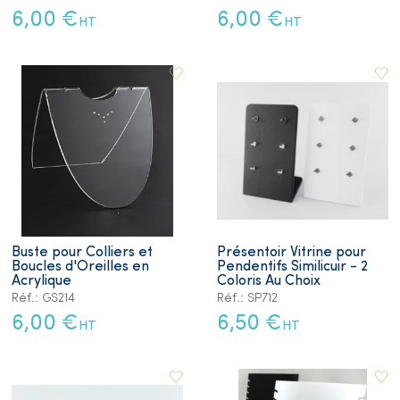
6,00 €
6,00 €
HT
HT
Buste pour Colliers et
Présentoir Vitrine pour
Boucles d'Oreilles en
Pendentifs Similicuir - 2
Acrylique
Coloris Au Choix
Réf.: GS214
Réf.: SP712
6,00 €
6,50 €
HT
HT