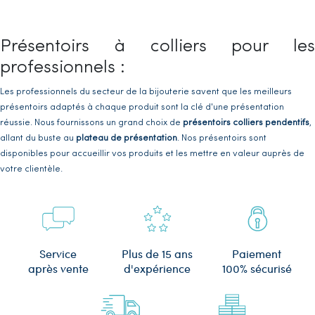
Présentoirs à colliers pour les
professionnels :
Les professionnels du secteur de la bijouterie savent que les meilleurs
présentoirs adaptés à chaque produit sont la clé d'une présentation
réussie. Nous fournissons un grand choix de
présentoirs colliers pendentifs
,
allant du buste au
plateau de présentation
. Nos présentoirs sont
disponibles pour accueillir vos produits et les mettre en valeur auprès de
votre clientèle.
Il existe plusieurs formes de présentoirs, à savoir :
Des petits
bustes pour présentation des colliers et des chaînes
Des
présentoirs pour 3 colliers chaînettes
Plus de 15 ans
Service
Paiement
d'expérience
après vente
100% sécurisé
Des
plateaux de présentation pour colliers, chaînes ou pendentifs
Des
présentoirs vitrine pour les pendentifs et les créoles