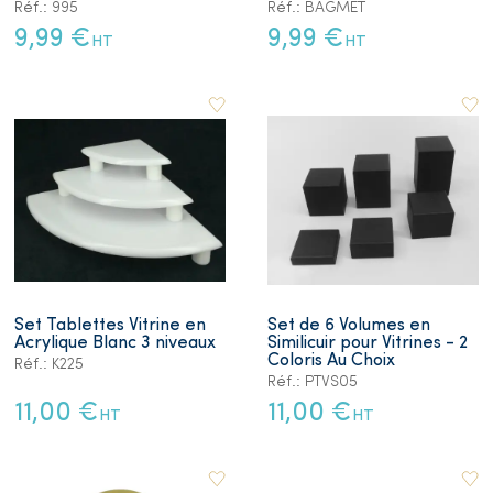
Réf.: 995
Réf.: BAGMET
9,99 €
9,99 €
HT
HT
Set Tablettes Vitrine en
Set de 6 Volumes en
Acrylique Blanc 3 niveaux
Similicuir pour Vitrines - 2
Coloris Au Choix
Réf.: K225
Réf.: PTVS05
11,00 €
11,00 €
HT
HT