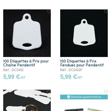
100 Etiquettes à Prix pour
100 Etiquettes à Prix
Chaîne Pendentif
Fendues pour Pendentif
Réf.: DC0412
Réf.: DC0412F
5,99 €
5,99 €
HT
HT
Remise quantitative