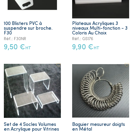
100 Blisters PVC à
Plateaux Acryliques 3
suspendre sur broche.
niveaux Multi-fonction - 3
F30
Coloris Au Choix
Réf.: F30NR
Réf.: GS176
9,50 €
9,90 €
HT
HT
Set de 4 Socles Volumes
Baguier mesureur doigts
en Acrylique pour Vitrines
en Métal