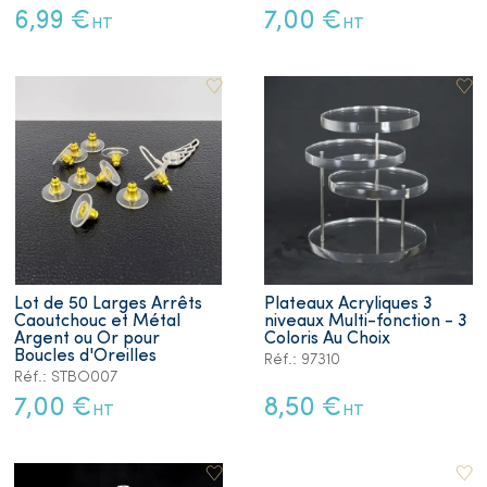
6,99 €
7,00 €
HT
HT
Lot de 50 Larges Arrêts
Plateaux Acryliques 3
Caoutchouc et Métal
niveaux Multi-fonction - 3
Argent ou Or pour
Coloris Au Choix
Boucles d'Oreilles
Réf.: 97310
Réf.: STBO007
7,00 €
8,50 €
HT
HT