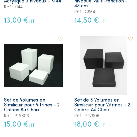
Acrylique 3 niveaux - K144
niveaux Multi-fonction -
43 cm
Réf.: K144
Réf.: GS64
13,00 €
14,50 €
HT
HT
Set de Volumes en
Set de 3 Volumes en
Similicuir pour Vitrines - 2
Similicuir pour Vitrines - 2
Coloris Au Choix
Coloris Au Choix
Réf.: PTVS03
Réf.: PTVS06
15,00 €
18,00 €
HT
HT