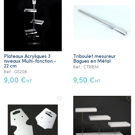
Plateaux Acryliques 3
Triboulet mesureur
niveaux Multi-fonction -
Bagues en Métal
22 cm
Réf.: CTRIBM
Réf.: GS208
9,00 €
9,50 €
HT
HT