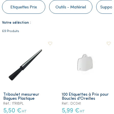
Etiquettes Prix
Outils - Matériel
Support
Votre séléction :
69 Produits
Triboulet mesureur
100 Etiquettes à Prix pour
Bagues Plastique
Boucles d'Oreilles
Réf.: 1TRIBPL
Réf.: DC041
5,50 €
5,99 €
HT
HT