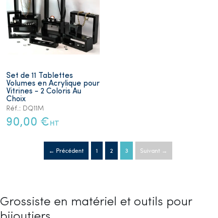
Set de 11 Tablettes
Volumes en Acrylique pour
Vitrines - 2 Coloris Au
Choix
Réf.: DQ11M
90,00 €
HT
← Précédent
1
2
3
Suivant →
Grossiste en matériel et outils pour
bijoutiers