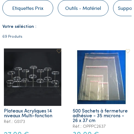
Etiquettes Prix
Outils - Matériel
Support
Votre séléction :
69 Produits
Plateaux Acryliques 14
500 Sachets à fermeture
niveaux Multi-fonction
adhésive - 35 microns -
26 x 37 cm
Réf.: GS173
Réf.: OPPPC2637