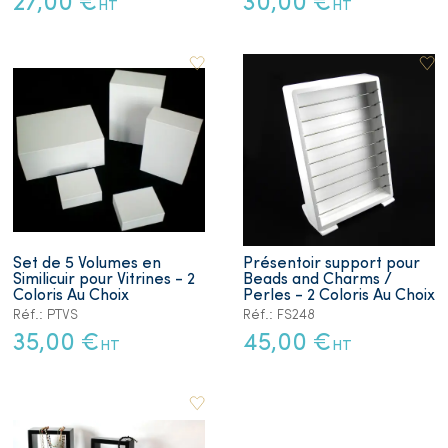
27,00 €
30,00 €
HT
HT
Set de 5 Volumes en
Présentoir support pour
Similicuir pour Vitrines - 2
Beads and Charms /
Coloris Au Choix
Perles - 2 Coloris Au Choix
Réf.: PTVS
Réf.: FS248
35,00 €
45,00 €
HT
HT