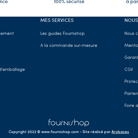
ence
100% sécurisé
à par
MES SERVICES
NOUS
sement
Les guides Fournishop
Nous c
A la commande sur-mesure
Mentio
Garant
t d'emballage
CGV
Protec
Parten
Foire 
Copyright 2022 © www.fournishop.com
- Site réalisé par
Arobases