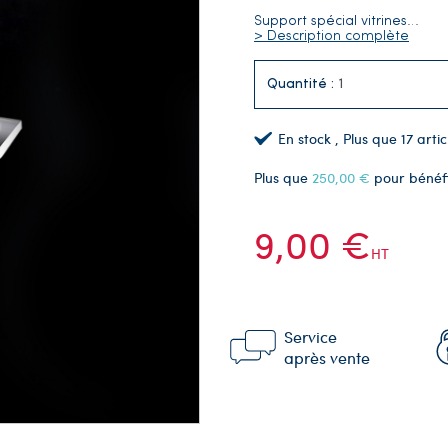
Support spécial vitrines
…
> Description complète
Quantité :
En stock
, Plus que
17
artic
Plus que
250,00 €
pour bénéf
9,00 €
HT
Service
après vente