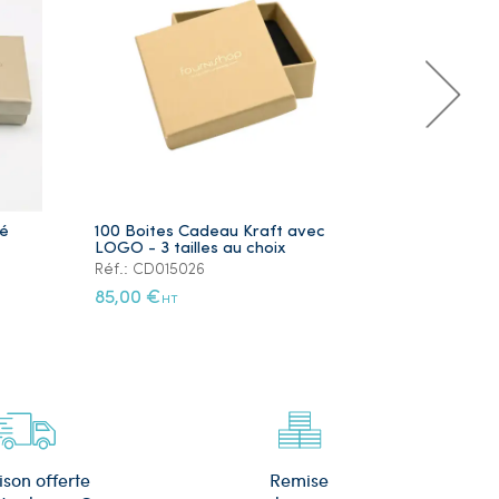
ré
100 Boites Cadeau Kraft avec
Lot de 5 Ye
LOGO - 3 tailles au choix
Plaqué Or
Réf.: CD015026
Réf.: PS105
85,00 €
12,00 €
HT
HT
Remise
ison offerte