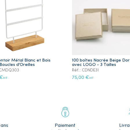
ntoir Métal Blanc et Bois
100 boîtes Nacrée Beige Do
Boucles d'Oreilles
avec LOGO - 3 Tailles
: CMDQ303
Réf.: CDNDE31
 €
75,00 €
HT
HT
 ans
Paiement
Livra