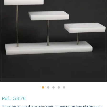
Réf.: GS176
Tablettes en acrylique pour avec 3 niveaux rectangulaires pour