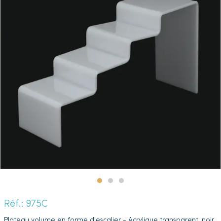
Réf.: 975C
Plateau volume en forme d'escalier - Acrylique transparent, noir