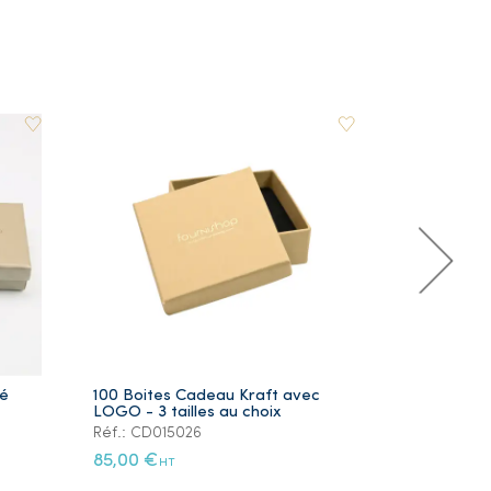
ré
100 Boites Cadeau Kraft avec
Lot de 5 Ye
LOGO - 3 tailles au choix
Plaqué Or
Réf.: CD015026
Réf.: PS105
85,00 €
12,00 €
HT
HT