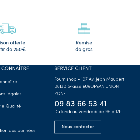
Remise
ison offerte
de gros
tir de 250€
 CONNAÎTRE
SERVICE CLIENT
Fournishop - 107 Av. Jean Maubert
onnaître
06130 Grasse
EUROPEAN UNION
ZONE
ns légales
09 83 66 53 41
ie Qualité
Du lundi au vendredi de 9h à 17h
Nous contacter
tion des données