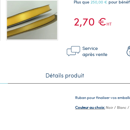
Plus que
250,00 €
pour bénéf
2,70 €
HT
Service
après vente
Détails produit
Ruban pour finaliser vos embal
Couleur au choix:
Noir / Blanc /