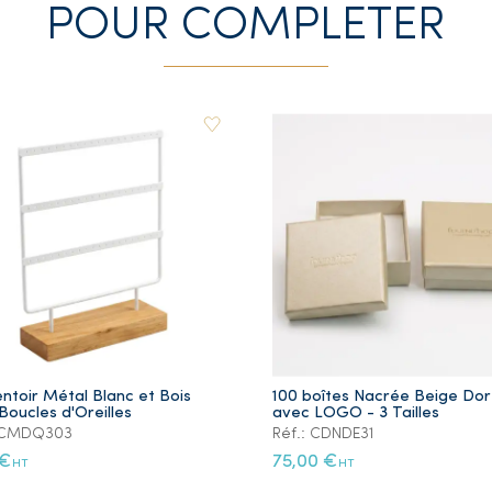
POUR COMPLETER
ntoir Métal Blanc et Bois
100 boîtes Nacrée Beige Do
Boucles d'Oreilles
avec LOGO - 3 Tailles
: CMDQ303
Réf.: CDNDE31
 €
75,00 €
HT
HT