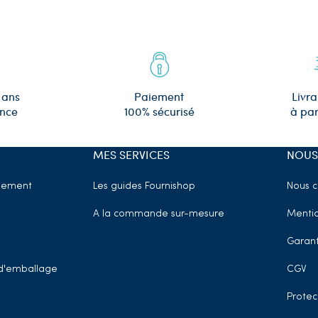
 ans
Paiement
Livra
ence
100% sécurisé
à par
MES SERVICES
NOUS
sement
Les guides Fournishop
Nous c
A la commande sur-mesure
Mentio
Garant
t d'emballage
CGV
Protec