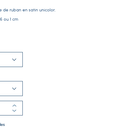
e de ruban en satin unicolor.
6 ou 1 cm
les