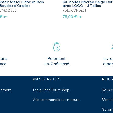
ntoir Métal Blanc et Bois
100 boîtes Nacrée Beige Do
Boucles d'Oreilles
avec LOGO - 3 Tailles
: CMDQ303
Réf.: CDNDE31
 €
75,00 €
HT
HT
 ans
Paiement
Livra
ence
100% sécurisé
à par
MES SERVICES
NOUS
sement
Les guides Fournishop
Nous c
A la commande sur-mesure
Mentio
Garant