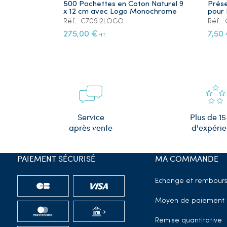
500 Pochettes en Coton Naturel 9
Prése
x 12 cm avec Logo Monochrome
pour 
Réf.: C70912LOGO
Réf.
275,00 €
7,50
HT
Plus de 15
Service
d'expéri
après vente
PAIEMENT SÉCURISÉ
MA COMMANDE
Echange et rembour
Moyen de paiement
Remise quantitative