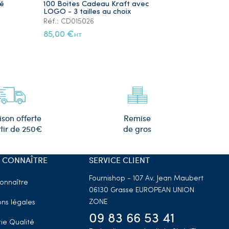
ré
100 Boites Cadeau Kraft avec
Lot de 5 Ye
LOGO - 3 tailles au choix
Plaqué Or
Réf.: CD015026
Réf.: PS105
85,00 €
12,00 €
HT
HT
Remise
ison offerte
de gros
tir de 250€
 CONNAÎTRE
SERVICE CLIENT
Fournishop - 107 Av. Jean Maubert
onnaître
06130 Grasse
EUROPEAN UNION
ZONE
ns légales
09 83 66 53 41
ie Qualité