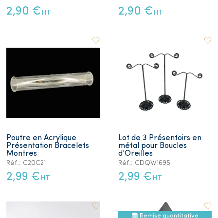
2,90 €
2,90 €
HT
HT
Poutre en Acrylique
Lot de 3 Présentoirs en
Présentation Bracelets
métal pour Boucles
Montres
d'Oreilles
Réf.: C20C21
Réf.: CDQW1695
2,99 €
2,99 €
HT
HT
Remise quantitative