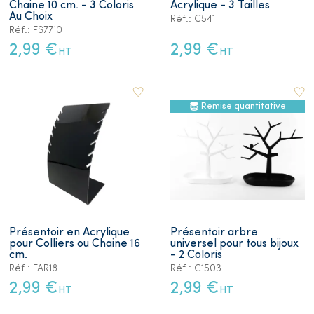
Chaine 10 cm. - 3 Coloris
Acrylique - 3 Tailles
Au Choix
Réf.: C541
Réf.: FS7710
2,99 €
2,99 €
HT
HT
Remise quantitative
Présentoir en Acrylique
Présentoir arbre
pour Colliers ou Chaine 16
universel pour tous bijoux
cm.
- 2 Coloris
Réf.: FAR18
Réf.: C1503
2,99 €
2,99 €
HT
HT