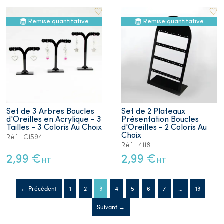
Remise quantitative
Remise quantitative
Set de 3 Arbres Boucles
Set de 2 Plateaux
d'Oreilles en Acrylique - 3
Présentation Boucles
Tailles - 3 Coloris Au Choix
d'Oreilles - 2 Coloris Au
Choix
Réf.: C1594
Réf.: 4118
2,99 €
2,99 €
HT
HT
← Précédent
1
2
3
4
5
6
7
…
13
Suivant →