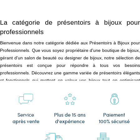
La catégorie de présentoirs à bijoux pour
professionnels
Bienvenue dans notre catégorie dédiée aux Présentoirs à Bijoux pour
Professionnels. Que vous soyez propriétaire d'une boutique de bijoux,
gérant d'un salon de beauté ou designer de bijoux, notre sélection de
présentoirs est conçue pour répondre à tous vos besoins
professionnels. Découvrez une gamme variée de présentoirs élégants
et fonctionnels qui mettent en valeur vos bijoux tout en optimisant
l'espace et en améliorant l'expérience d'achat de vos clients.
Styles et matériaux des présentoirs à bijoux
Plus de 15 ans
Service
Paiement
Nos présentoirs se déclinent en plusieurs styles, tels que moderne,
d'expérience
après vente
100% sécurisé
vintage, minimaliste et luxueux, pour s'harmoniser parfaitement avec
l'ambiance de votre boutique et sublimer vos collections de bijoux.
Fabriqués à partir de matériaux durables comme le bois massif, le