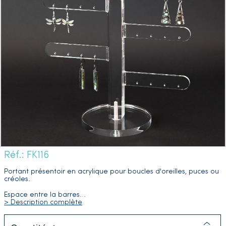
Réf.: FK116
Portant présentoir en acrylique pour boucles d'oreilles, puces ou
créoles.
Espace entre la barres
…
> Description complète