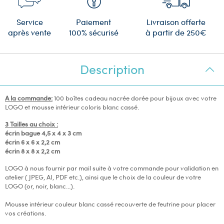
Service
Paiement
Livraison offerte
après vente
100% sécurisé
à partir de 250€
Description
A la commande:
100 boîtes cadeau nacrée dorée pour bijoux avec votre
LOGO et mousse intérieur coloris blanc cassé.
3 Tailles au choix :
écrin bague 4,5 x 4 x 3 cm
écrin 6 x 6 x 2,2 cm
écrin 8 x 8 x 2,2 cm
LOGO à nous fournir par mail suite à votre commande pour validation en
atelier ( JPEG, AI, PDF etc.), ainsi que le choix de la couleur de votre
LOGO (or, noir, blanc...).
Mousse intérieur couleur blanc cassé recouverte de feutrine pour placer
vos créations.