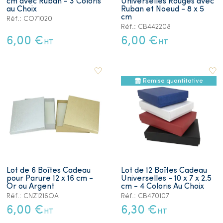
cm avec Ruban - 3 Coloris
Universelles Rouges avec
au Choix
Ruban et Noeud - 8 x 5
cm
Réf.: CO71020
Réf.: CB442208
6,00 €
6,00 €
HT
HT
Remise quantitative
Lot de 6 Boîtes Cadeau
Lot de 12 Boîtes Cadeau
pour Parure 12 x 16 cm -
Universelles - 10 x 7 x 2.5
Or ou Argent
cm - 4 Coloris Au Choix
Réf.: CNZ1216OA
Réf.: CB470107
6,00 €
6,30 €
HT
HT