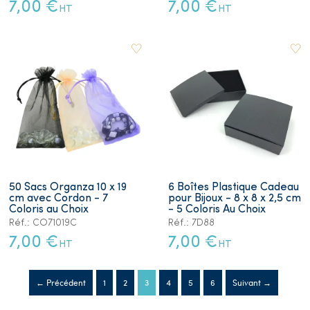
7,00 €
7,00 €
HT
HT
50 Sacs Organza 10 x 19
6 Boîtes Plastique Cadeau
cm avec Cordon - 7
pour Bijoux - 8 x 8 x 2,5 cm
Coloris au Choix
- 5 Coloris Au Choix
Réf.: CO71019C
Réf.: 7D88
7,00 €
7,00 €
HT
HT
← Précédent
1
2
3
4
5
6
Suivant →