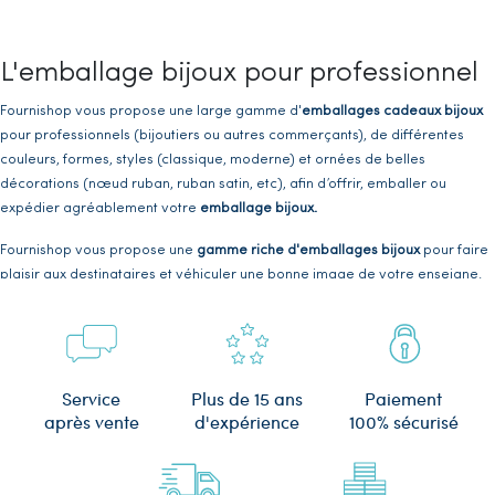
L'emballage bijoux pour professionnel
Fournishop vous propose une large gamme d'
emballages cadeaux bijoux
pour professionnels (bijoutiers ou autres commerçants), de différentes
couleurs, formes, styles (classique, moderne) et ornées de belles
décorations (nœud ruban, ruban satin, etc), afin d’offrir, emballer ou
expédier agréablement votre
emballage bijoux.
Fournishop vous propose une
gamme riche d'emballages bijoux
pour faire
plaisir aux destinataires et véhiculer une bonne image de votre enseigne.
Vous pouvez y trouver:
Des sachets plastiques à fermeture adhésive
.
Des sacs plastiques cristal
.
Plus de 15 ans
Service
Paiement
d'expérience
après vente
100% sécurisé
Des sacs sachets en papier Kraft
.
Des sacs sachets à fermeture Zip
.