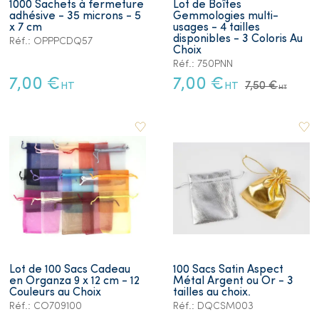
1000 Sachets à fermeture
Lot de Boîtes
adhésive - 35 microns - 5
Gemmologies multi-
x 7 cm
usages - 4 tailles
disponibles - 3 Coloris Au
Réf.: OPPPCDQ57
Choix
Réf.: 750PNN
7,00 €
7,00 €
7,50 €
HT
HT
HT
Lot de 100 Sacs Cadeau
100 Sacs Satin Aspect
en Organza 9 x 12 cm - 12
Métal Argent ou Or - 3
Couleurs au Choix
tailles au choix.
Réf.: CO709100
Réf.: DQCSM003