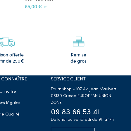
85,00 €
12,00 €
HT
HT
Remise
ison offerte
de gros
tir de 250€
 CONNAÎTRE
SERVICE CLIENT
Fournishop - 107 Av. Jean Maubert
onnaître
06130 Grasse
EUROPEAN UNION
ZONE
ns légales
09 83 66 53 41
ie Qualité
Du lundi au vendredi de 9h à 17h