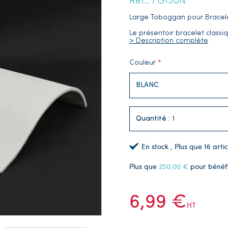
Réf.: FG130N
Large Toboggan pour Bracelet
Le présentoir bracelet classiq
> Description complète
Couleur
Quantité :
En stock
, Plus que
16
artic
Plus que
250,00 €
pour bénéf
6,99 €
HT