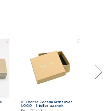
ré
100 Boites Cadeau Kraft avec
Lot de 5 Ye
LOGO - 3 tailles au choix
Plaqué Or
Réf.: CD015026
Réf.: PS105