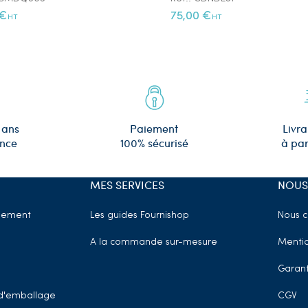
 €
75,00 €
HT
HT
 ans
Paiement
Livra
ence
100% sécurisé
à par
MES SERVICES
NOUS
sement
Les guides Fournishop
Nous c
A la commande sur-mesure
Mentio
Garant
t d'emballage
CGV