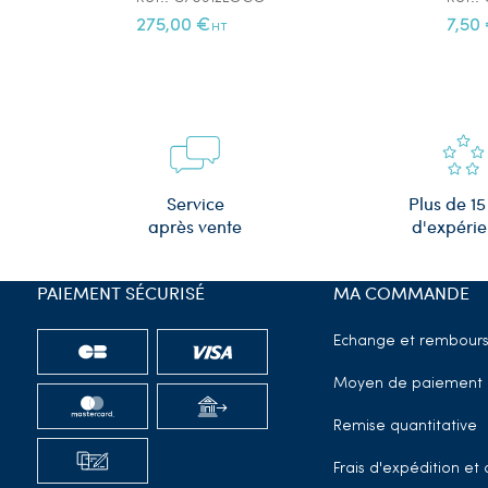
275,00 €
7,50
HT
Plus de 15
Service
d'expéri
après vente
PAIEMENT SÉCURISÉ
MA COMMANDE
Echange et rembour
Moyen de paiement
Remise quantitative
Frais d'expédition e