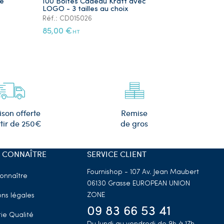
ré
100 Boites Cadeau Kraft avec
Lot de 5 Ye
LOGO - 3 tailles au choix
Plaqué Or
Réf.: CD015026
Réf.: PS105
85,00 €
12,00 €
HT
HT
Remise
ison offerte
de gros
tir de 250€
 CONNAÎTRE
SERVICE CLIENT
Fournishop - 107 Av. Jean Maubert
onnaître
06130 Grasse
EUROPEAN UNION
ZONE
ns légales
09 83 66 53 41
ie Qualité