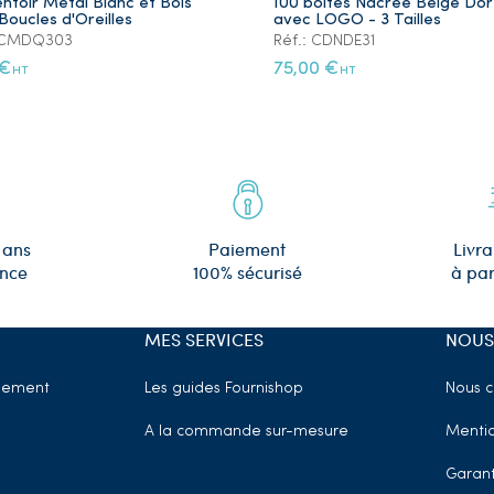
ntoir Métal Blanc et Bois
100 boîtes Nacrée Beige Do
Boucles d'Oreilles
avec LOGO - 3 Tailles
: CMDQ303
Réf.: CDNDE31
 €
75,00 €
HT
HT
 ans
Paiement
Livra
ence
100% sécurisé
à par
MES SERVICES
NOUS
sement
Les guides Fournishop
Nous c
A la commande sur-mesure
Mentio
Garant