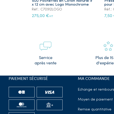
500 Pochettes en Coton Naturel 9
Prése
x 12 cm avec Logo Monochrome
pour 
Réf.: C70912LOGO
Réf.
275,00 €
7,50
HT
Plus de 15
Service
d'expéri
après vente
PAIEMENT SÉCURISÉ
MA COMMANDE
Echange et rembour
Moyen de paiement
Remise quantitative