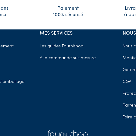
 ans
Paiement
Livra
ence
100% sécurisé
à par
MES SERVICES
NOUS
sement
Les guides Fournishop
Nous c
A la commande sur-mesure
Mentio
Garant
t d'emballage
CGV
Protec
Parten
Foire 