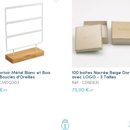
ntoir Métal Blanc et Bois
100 boîtes Nacrée Beige Do
Boucles d'Oreilles
avec LOGO - 3 Tailles
: CMDQ303
Réf.: CDNDE31
 €
75,00 €
HT
HT