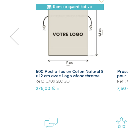
Remise quantitative
500 Pochettes en Coton Naturel 9
Prése
x 12 cm avec Logo Monochrome
pour 
Réf.: C70912LOGO
Réf.
275,00 €
7,50
HT