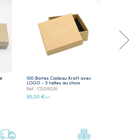
ré
100 Boites Cadeau Kraft avec
Lot de 5 Ye
LOGO - 3 tailles au choix
Plaqué Or
Réf.: CD015026
Réf.: PS105
85,00 €
12,00 €
HT
HT