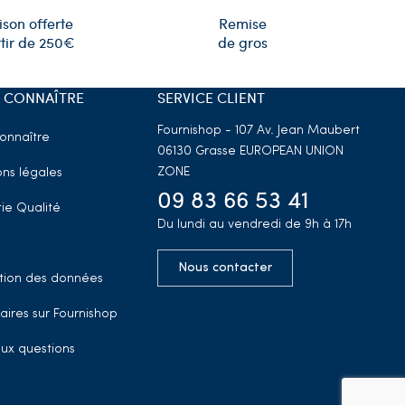
Remise
ison offerte
de gros
tir de 250€
 CONNAÎTRE
SERVICE CLIENT
Fournishop - 107 Av. Jean Maubert
onnaître
06130 Grasse
EUROPEAN UNION
ZONE
ns légales
09 83 66 53 41
ie Qualité
Du lundi au vendredi de 9h à 17h
Nous contacter
tion des données
aires sur Fournishop
aux questions