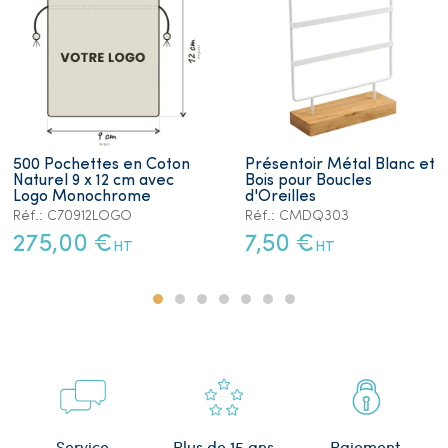
500 Pochettes en Coton
Présentoir Métal Blanc et
Naturel 9 x 12 cm avec
Bois pour Boucles
Logo Monochrome
d'Oreilles
Réf.: C70912LOGO
Réf.: CMDQ303
275,00 €
7,50 €
HT
HT
Plus de 15 ans
Service
Paiement