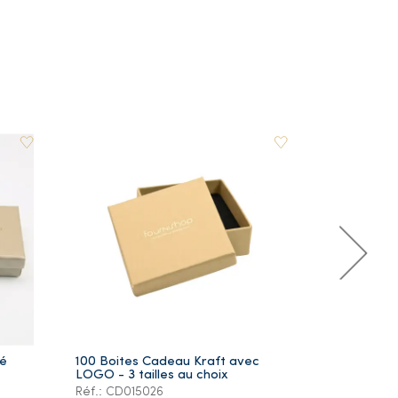
ré
100 Boites Cadeau Kraft avec
Lot de 5 Ye
LOGO - 3 tailles au choix
Plaqué Or
Réf.: CD015026
Réf.: PS105