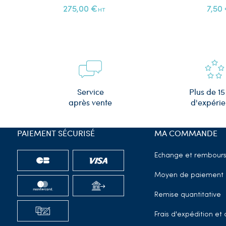
275,00 €
7,50
HT
Plus de 15
Service
d'expéri
après vente
PAIEMENT SÉCURISÉ
MA COMMANDE
Echange et rembour
Moyen de paiement
Remise quantitative
Frais d'expédition e