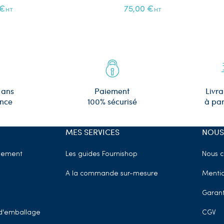
 €
75,00 €
HT
HT
 ans
Paiement
Livra
ence
100% sécurisé
à par
MES SERVICES
NOUS
sement
Les guides Fournishop
Nous c
A la commande sur-mesure
Mentio
Garant
t d'emballage
CGV