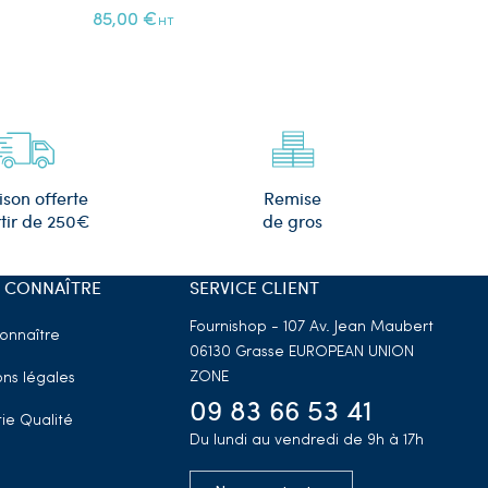
85,00 €
12,00 €
HT
HT
Remise
ison offerte
de gros
tir de 250€
 CONNAÎTRE
SERVICE CLIENT
Fournishop - 107 Av. Jean Maubert
onnaître
06130 Grasse
EUROPEAN UNION
ZONE
ns légales
09 83 66 53 41
ie Qualité
Du lundi au vendredi de 9h à 17h