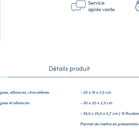
Service
après vente
Détails produit
es, alliances, chevalières.
- 20 x 15 x 2,5 cm
ues et alliances.
- 30 x 20 x 2,5 cm
- 35,5 x 25,5 x 2,7 cm ( 15 Roulea
Permet de mettre en présentati