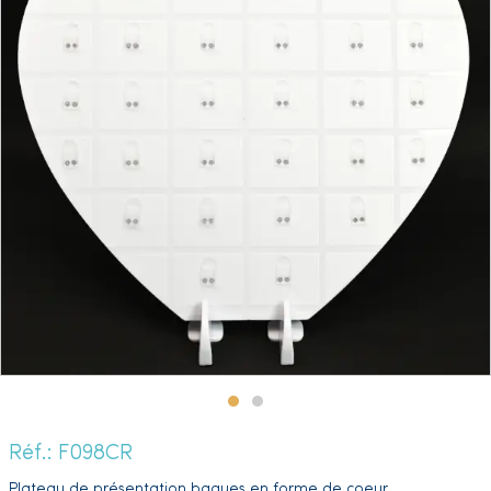
Réf.: F098CR
Plateau de présentation bagues en forme de coeur.