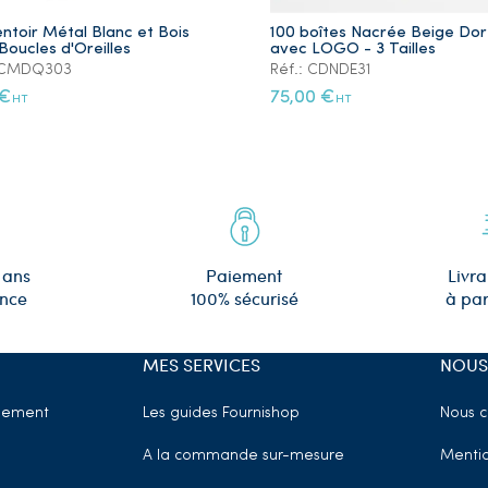
ntoir Métal Blanc et Bois
100 boîtes Nacrée Beige Do
Boucles d'Oreilles
avec LOGO - 3 Tailles
: CMDQ303
Réf.: CDNDE31
 €
75,00 €
HT
HT
 ans
Paiement
Livra
ence
100% sécurisé
à par
MES SERVICES
NOUS
sement
Les guides Fournishop
Nous c
A la commande sur-mesure
Mentio