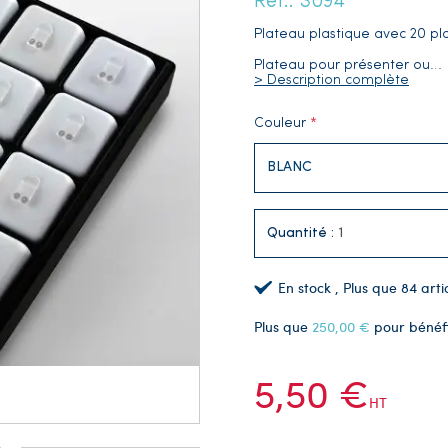
Réf.: S094
Plateau plastique avec 20 p
Plateau pour présenter ou
…
> Description complète
Couleur
Quantité :
En stock
, Plus que
84
arti
Plus que
250,00 €
pour bénéf
5,50 €
HT