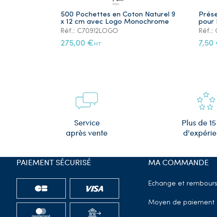
500 Pochettes en Coton Naturel 9
Prése
x 12 cm avec Logo Monochrome
pour 
Réf.: C70912LOGO
Réf.
275,00 €
7,50
HT
Plus de 15
Service
d'expéri
après vente
PAIEMENT SÉCURISÉ
MA COMMANDE
Echange et rembour
Moyen de paiement