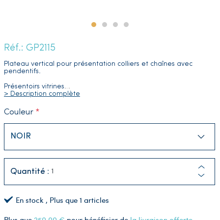
Réf.: GP2115
Plateau vertical pour présentation colliers et chaînes avec
pendentifs.
Présentoirs vitrines
…
> Description complète
Couleur
Quantité :
En stock
, Plus que
1
articles
Plus que
250,00 €
pour bénéficier de
la livraison offerte