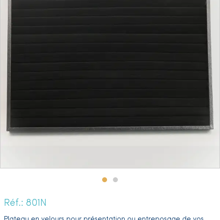
Réf.: 801N
Plateau en velours pour présentation ou entreposage de vos