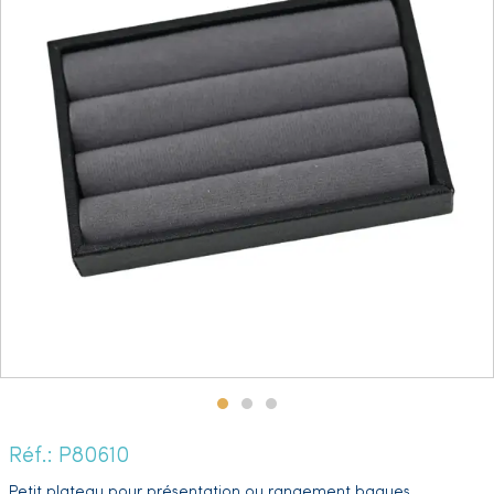
Réf.: P80610
Petit plateau pour présentation ou rangement bagues