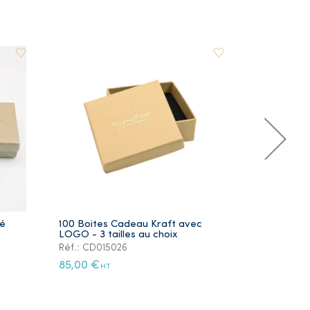
ré
100 Boites Cadeau Kraft avec
Lot de 5 Ye
LOGO - 3 tailles au choix
Plaqué Or
Réf.: CD015026
Réf.: PS105
85,00 €
12,00 €
HT
HT