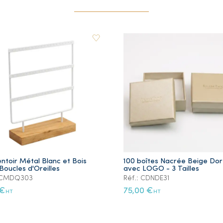
ntoir Métal Blanc et Bois
100 boîtes Nacrée Beige Do
Boucles d'Oreilles
avec LOGO - 3 Tailles
: CMDQ303
Réf.: CDNDE31
 €
75,00 €
HT
HT