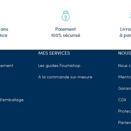
 ans
Paiement
Livra
ence
100% sécurisé
à par
MES SERVICES
NOUS
sement
Les guides Fournishop
Nous c
A la commande sur-mesure
Mentio
Garant
t d'emballage
CGV
Protec
Parten