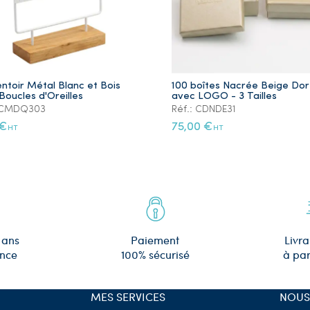
ntoir Métal Blanc et Bois
100 boîtes Nacrée Beige Do
Boucles d'Oreilles
avec LOGO - 3 Tailles
: CMDQ303
Réf.: CDNDE31
 €
75,00 €
HT
HT
 ans
Paiement
Livra
ence
100% sécurisé
à par
MES SERVICES
NOUS