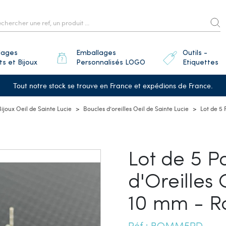
lages
Emballages
Outils -
ts et Bijoux
Personnalisés LOGO
Etiquettes
Tout notre stock se trouve en France et expédions de France.
Bijoux Oeil de Sainte Lucie
Boucles d’oreilles Oeil de Sainte Lucie
Lot de 5 
Lot de 5 P
d'Oreilles 
10 mm - R