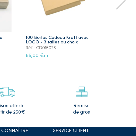
ré
100 Boites Cadeau Kraft avec
Lot de 5 Ye
LOGO - 3 tailles au choix
Plaqué Or
Réf.: CD015026
Réf.: PS105
85,00 €
12,00 €
HT
HT
Remise
ison offerte
de gros
tir de 250€
 CONNAÎTRE
SERVICE CLIENT