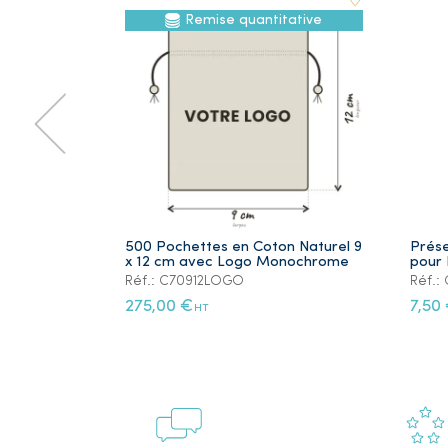
Remise quantitative
500 Pochettes en Coton Naturel 9
Prése
x 12 cm avec Logo Monochrome
pour 
Réf.: C70912LOGO
Réf.
275,00 €
7,50
HT