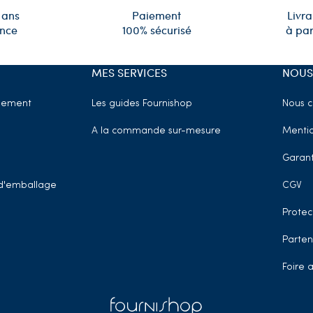
 ans
Paiement
Livra
ence
100% sécurisé
à par
MES SERVICES
NOUS
sement
Les guides Fournishop
Nous c
A la commande sur-mesure
Mentio
Garant
t d'emballage
CGV
Protec
Parten
Foire 