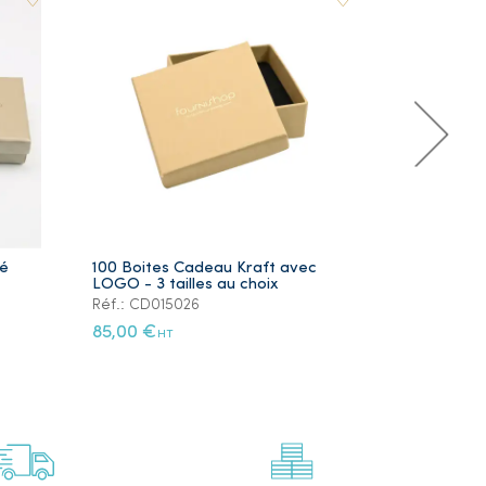
ré
100 Boites Cadeau Kraft avec
Lot de 5 Ye
LOGO - 3 tailles au choix
Plaqué Or
Réf.: CD015026
Réf.: PS105
85,00 €
12,00 €
HT
HT