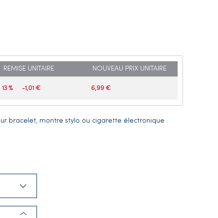
REMISE UNITAIRE
NOUVEAU PRIX UNITAIRE
13 %
-1,01 €
6,99 €
our bracelet, montre stylo ou cigarette électronique