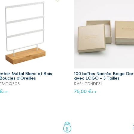
ntoir Métal Blanc et Bois
100 boîtes Nacrée Beige Do
Boucles d'Oreilles
avec LOGO - 3 Tailles
: CMDQ303
Réf.: CDNDE31
 €
75,00 €
HT
HT