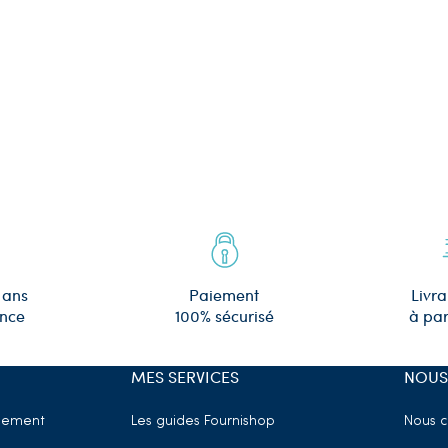
 ans
Paiement
Livra
ence
100% sécurisé
à par
MES SERVICES
NOUS
sement
Les guides Fournishop
Nous c