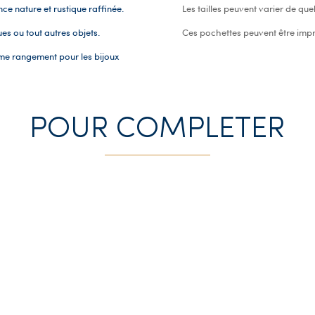
ce nature et rustique raffinée.
Les tailles peuvent varier de que
ues ou tout autres objets.
Ces pochettes peuvent être impr
mme rangement pour les bijoux
POUR COMPLETER