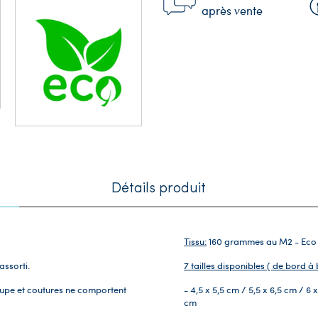
après vente
Détails produit
Tissu:
160 grammes au M2 - Eco r
ssorti.
7 tailles disponibles ( de bord à
coupe et coutures ne comportent
- 4,5 x 5,5 cm / 5,5 x 6,5 cm / 6 
cm