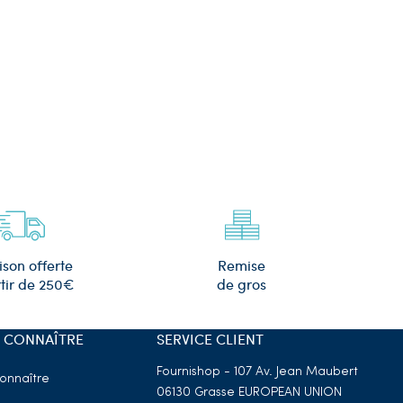
Remise
ison offerte
de gros
tir de 250€
 CONNAÎTRE
SERVICE CLIENT
Fournishop - 107 Av. Jean Maubert
onnaître
06130 Grasse
EUROPEAN UNION