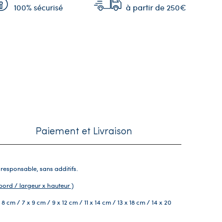
100% sécurisé
à partir de 250€
Paiement et Livraison
esponsable, sans additifs.
 bord / largeur x hauteur )
x 8 cm / 7 x 9 cm / 9 x 12 cm / 11 x 14 cm / 13 x 18 cm / 14 x 20