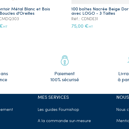
ntoir Métal Blanc et Bois
100 boîtes Nacrée Beige Do
Boucles d'Oreilles
avec LOGO - 3 Tailles
: CMDQ303
Réf.: CDNDE31
 €
75,00 €
HT
HT
 ans
Paiement
Livra
ence
100% sécurisé
à par
MES SERVICES
NOUS
sement
Les guides Fournishop
Nous c
A la commande sur-mesure
Mentio