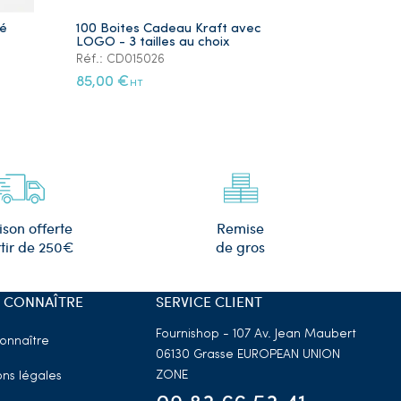
ré
100 Boites Cadeau Kraft avec
Lot de 5 Ye
LOGO - 3 tailles au choix
Plaqué Or
Réf.: CD015026
Réf.: PS105
85,00 €
12,00 €
HT
HT
Remise
ison offerte
de gros
tir de 250€
 CONNAÎTRE
SERVICE CLIENT
Fournishop - 107 Av. Jean Maubert
onnaître
06130 Grasse
EUROPEAN UNION
ZONE
ns légales