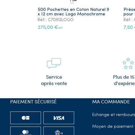
500 Pochettes en Coton Naturel 9
Prése
x 12 cm avec Logo Monochrome
pour 
Réf.: C70912LOGO
Réf.
275,00 €
7,50
HT
Plus de 15
Service
d'expéri
après vente
PAIEMENT SÉCURISÉ
MA COMMANDE
Echange et rembour
Moyen de paiement