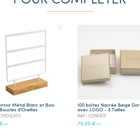
POUR COMPLETER
ntoir Métal Blanc et Bois
100 boîtes Nacrée Beige Do
Boucles d'Oreilles
avec LOGO - 3 Tailles
: CMDQ303
Réf.: CDNDE31
 €
75,00 €
HT
HT