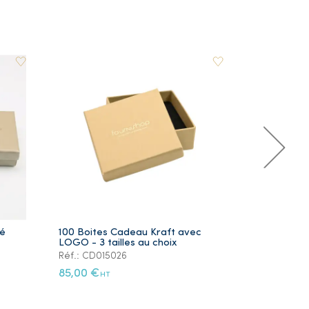
ré
100 Boites Cadeau Kraft avec
Lot de 5 Ye
LOGO - 3 tailles au choix
Plaqué Or
Réf.: CD015026
Réf.: PS105
85,00 €
12,00 €
HT
HT