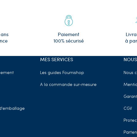
 ans
Paiement
Livra
ence
100% sécurisé
à par
MES SERVICES
NOUS
sement
Les guides Fournishop
Nous c
A la commande sur-mesure
Mentio
Garant
t d'emballage
CGV
Protec
Parten