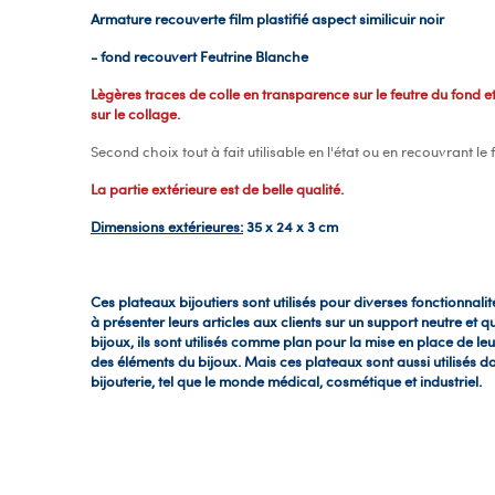
Armature recouverte film plastifié aspect similicuir noir
- fond recouvert Feutrine Blanche
Lègères traces de colle en transparence sur le feutre du fond e
sur le collage.
Second choix tout à fait utilisable en l'état ou en recouvrant le 
La partie extérieure est de belle qualité.
Dimensions extérieures:
35 x 24 x 3 cm
Ces plateaux bijoutiers sont utilisés pour diverses fonctionnalité
à présenter leurs articles aux clients sur un support neutre et qu
bijoux, ils sont utilisés comme plan pour la mise en place de le
des éléments du bijoux. Mais ces plateaux sont aussi utilisés 
bijouterie, tel que le monde médical, cosmétique et industriel.