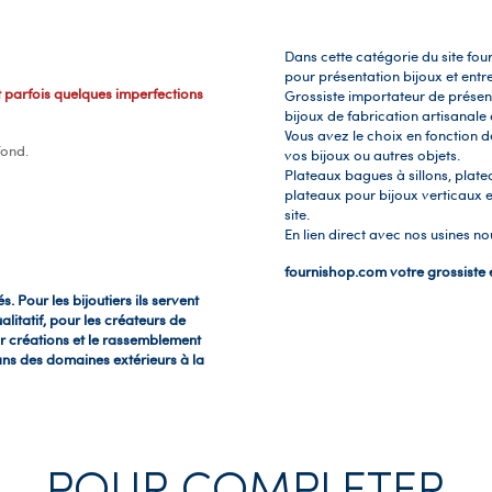
Dans cette catégorie du site f
pour présentation bijoux et entre
t parfois quelques imperfections
Grossiste importateur de présen
bijoux de fabrication artisanale 
Vous avez le choix en fonction d
fond.
vos bijoux ou autres objets.
Plateaux bagues à sillons, plate
plateaux pour bijoux verticaux e
site.
En lien direct avec nos usines no
fournishop.com votre grossiste 
s. Pour les bijoutiers ils servent
alitatif, pour les créateurs de
ur créations et le rassemblement
dans des domaines extérieurs à la