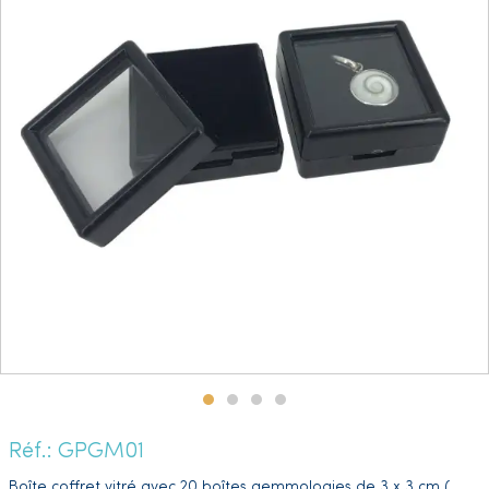
Réf.: GPGM01
Boîte coffret vitré avec 20 boîtes gemmologies de 3 x 3 cm (