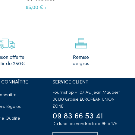
Réf.: CD015026
Réf.: PS105
85,00 €
12,00 €
HT
HT
Remise
ison offerte
de gros
tir de 250€
 CONNAÎTRE
SERVICE CLIENT
Fournishop - 107 Av. Jean Maubert
onnaître
06130 Grasse
EUROPEAN UNION
ZONE
ns légales
09 83 66 53 41
ie Qualité
Du lundi au vendredi de 9h à 17h