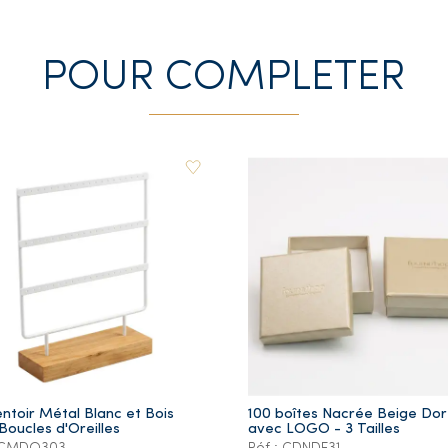
POUR COMPLETER
ntoir Métal Blanc et Bois
100 boîtes Nacrée Beige Do
Boucles d'Oreilles
avec LOGO - 3 Tailles