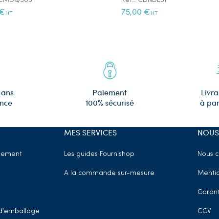
: CMDQ303
Réf.: CDNDE31
 €
75,00 €
HT
HT
 ans
Paiement
Livra
ence
100% sécurisé
à par
MES SERVICES
NOUS
sement
Les guides Fournishop
Nous c
A la commande sur-mesure
Mentio
Garant
t d'emballage
CGV