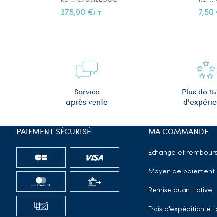
Réf.: C70912LOGO
Réf.
275,00 €
7,50
HT
Plus de 15
Service
d'expéri
après vente
PAIEMENT SÉCURISÉ
MA COMMANDE
Echange et rembour
Moyen de paiement
Remise quantitative
Frais d'expédition e