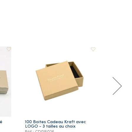
ré
100 Boites Cadeau Kraft avec
Lot de 5 Ye
LOGO - 3 tailles au choix
Plaqué Or