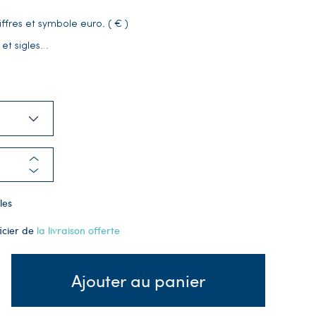
iffres et symbole euro. ( € )
 et sigles
…
les
icier de
la livraison offerte
Ajouter au panier