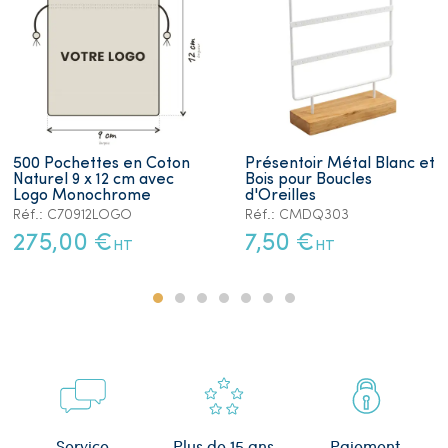
500 Pochettes en Coton
Présentoir Métal Blanc et
Naturel 9 x 12 cm avec
Bois pour Boucles
Logo Monochrome
d'Oreilles
Réf.: C70912LOGO
Réf.: CMDQ303
275,00 €
7,50 €
HT
HT
Plus de 15 ans
Service
Paiement