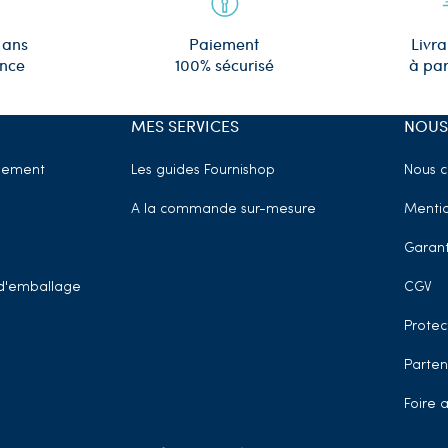
 ans
Paiement
Livra
ence
100% sécurisé
à par
MES SERVICES
NOUS
sement
Les guides Fournishop
Nous c
A la commande sur-mesure
Mentio
Garant
t d'emballage
CGV
Protec
Parten
Foire 