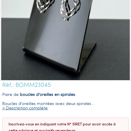
Réf.: BOMM23045
Paire de
boucles d'oreilles en spirales
.
Boucles d'oreilles montées avec deux spirales
…
> Description complète
Inscrivez-vous en indiquant votre N° SIRET pour avoir accès à
cette rubrique et aux tarifs revendeurs.