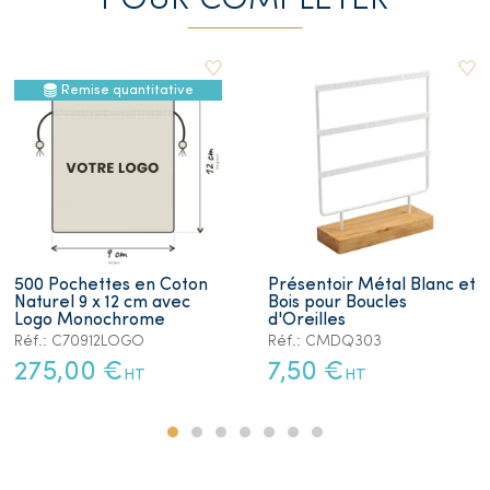
POUR COMPLETER
Remise quantitative
500 Pochettes en Coton
Présentoir Métal Blanc et
Naturel 9 x 12 cm avec
Bois pour Boucles
Logo Monochrome
d'Oreilles
Réf.: C70912LOGO
Réf.: CMDQ303
275,00 €
7,50 €
HT
HT