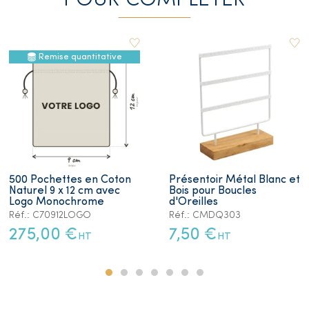
POUR COMPLETER
Remise quantitative
500 Pochettes en Coton
Présentoir Métal Blanc et
Naturel 9 x 12 cm avec
Bois pour Boucles
Logo Monochrome
d'Oreilles
Réf.: C70912LOGO
Réf.: CMDQ303
275,00 €
7,50 €
HT
HT