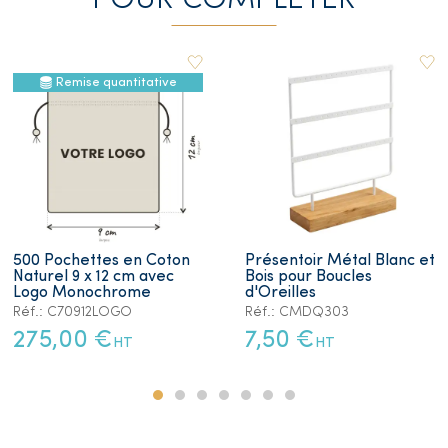
POUR COMPLETER
Remise quantitative
500 Pochettes en Coton
Présentoir Métal Blanc et
Naturel 9 x 12 cm avec
Bois pour Boucles
Logo Monochrome
d'Oreilles
Réf.: C70912LOGO
Réf.: CMDQ303
275,00 €
7,50 €
HT
HT